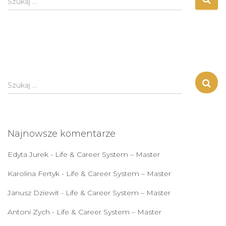
Szukaj …
S
Szukaj …
z
u
k
a
Najnowsze komentarze
j
:
Edyta Jurek
-
Life & Career System – Master
Karolina Fertyk
-
Life & Career System – Master
Janusz Dziewit
-
Life & Career System – Master
Antoni Zych
-
Life & Career System – Master