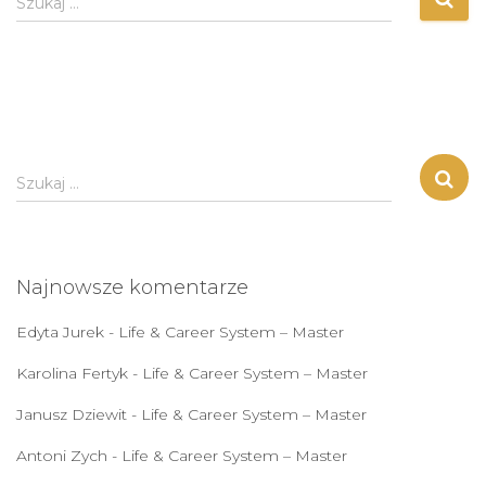
Szukaj …
S
Szukaj …
z
u
k
a
Najnowsze komentarze
j
:
Edyta Jurek
-
Life & Career System – Master
Karolina Fertyk
-
Life & Career System – Master
Janusz Dziewit
-
Life & Career System – Master
Antoni Zych
-
Life & Career System – Master