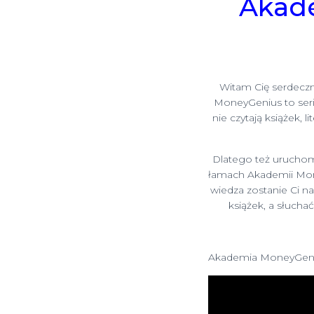
Akade
Witam Cię serdecz
MoneyGenius to seri
nie czytają książek,
Dlatego też uruchomi
łamach Akademii Mon
wiedza zostanie Ci na
książek, a słuch
Akademia MoneyGeni