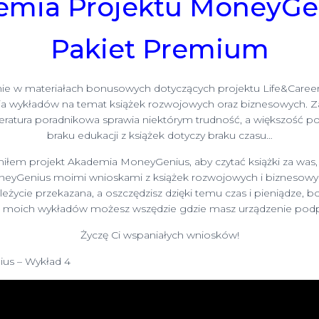
mia Projektu MoneyGe
Pakiet Premium
nie w materiałach bonusowych dotyczących projektu Life&Caree
a wykładów na temat książek rozwojowych oraz biznesowych. Z
 literatura poradnikowa sprawia niektórym trudność, a większoś
braku edukacji z książek dotyczy braku czasu…
łem projekt Akademia MoneyGenius, aby czytać książki za was, d
eyGenius moimi wnioskami z książek rozwojowych i biznesowy
leżycie przekazana, a oszczędzisz dzięki temu czas i pieniądze,
ać moich wykładów możesz wszędzie gdzie masz urządzenie podpi
Życzę Ci wspaniałych wniosków!
us – Wykład 4