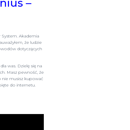
nius –
r System. Akademia
auważyłem, że ludzie
ć powodów dotyczących
la was. Dzielę się na
ch. Masz pewność, że
 bo nie musisz kupować
ęte do internetu.